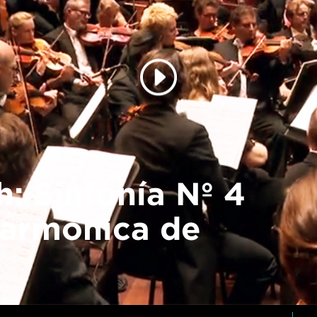
: Sinfonía Nº 4
larmónica de