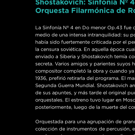
Shostakovich: Sinfonía Nº 4
Orquesta Filarmónica de 
La Sinfonía Nº 4 en Do menor Op.43 fue 
medio de una intensa intranquilidad: su 
había sido fuertemente criticada por el per
la censura soviética. En aquella época cu
enviado a Siberia y Shostakovich temía con
secreta. Varios amigos y parientes suyos h
compositor completó la obra y cuando ya 
1936, prefirió retirarla del programa. El m
Segunda Guerra Mundial. Shostakovich arr
de sus apuntes, y más tarde el original pud
orquestales. El estreno tuvo lugar en Moscú
posteriormente, luego de la muerte del co
Orquestada para una agrupación de grand
colección de instrumentos de percusión, 