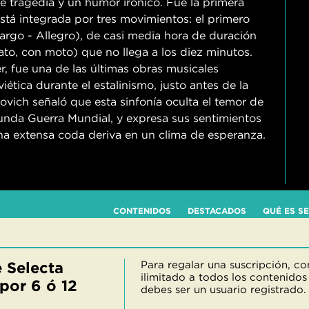
 tragedia y un humor irónico. Fue la primera
stá integrada por tres movimientos: el primero
Largo - Allegro), de casi media hora de duración
to, con moto) que no llega a los diez minutos.
r, fue una de las últimas obras musicales
tica durante el estalinismo, justo antes de la
kovich señaló que esta sinfonía oculta el temor de
egunda Guerra Mundial, y expresa sus sentimientos
na extensa coda deriva en un clima de esperanza.
CONTENIDOS
DESTACADOS
QUÉ ES S
 Selecta
Para regalar una suscripción, c
ilimitado a todos los contenidos
por 6 ó 12
debes ser un usuario registrado.