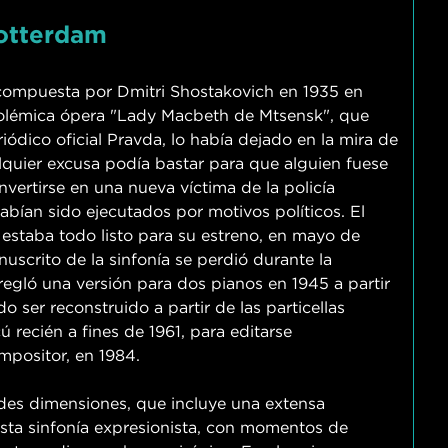
Rotterdam
compuesta por Dmitri Shostakovich en 1935 en
polémica ópera "Lady Macbeth de Mtsensk", que
iódico oficial Pravda, lo había dejado en la mira de
alquier excusa podía bastar para que alguien fuese
vertirse en una nueva víctima de la policía
abían sido ejecutados por motivos políticos. El
estaba todo listo para su estreno, en mayo de
anuscrito de la sinfonía se perdió durante la
egló una versión para dos pianos en 1945 a partir
o ser reconstruido a partir de las particellas
 recién a fines de 1961, para editarse
mpositor, en 1984.
es dimensiones, que incluye una extensa
esta sinfonía expresionista, con momentos de