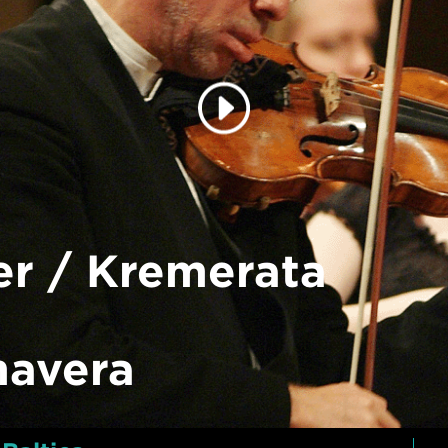
r / Kremerata
mavera