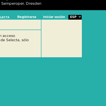
Semperoper, Dresden
Registrarse
Iniciar sesión
ELECTA
on acceso
 de Selecta, sólo