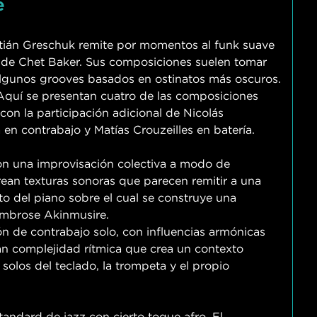
e
stián Greschuk remite por momentos al funk suave
 de Chet Baker. Sus composiciones suelen tomar
 algunos grooves basados en ostinatos más oscuros.
Aquí se presentan cuatro de las composiciones
con la participación adicional de Nicolás
en contrabajo y Matías Crouzeilles en batería.
con una improvisación colectiva a modo de
rean texturas sonoras que parecen remitir a una
to del piano sobre el cual se construye una
Ambrose Akinmusire.
 de contrabajo solo, con influencias armónicas
n complejidad rítmica que crea un contexto
s solos del teclado, la trompeta y el propio
andard de jazz con cierto toque afro. El