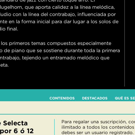
lugelhorn, que aporta calidez a la línea melódica,
udio con la línea del contrabajo, influenciada por
 en la forma inicial para dar lugar a los solos de
o final.
de los primeros temas compuestos especialmente
o de piano que se sostiene durante toda la primera
 contrabajo, tejiendo un entramado melódico que
eta.
CONTENIDOS
DESTACADOS
QUÉ ES S
 Selecta
Para regalar una suscripción, c
ilimitado a todos los contenidos
por 6 ó 12
debes ser un usuario registrado.